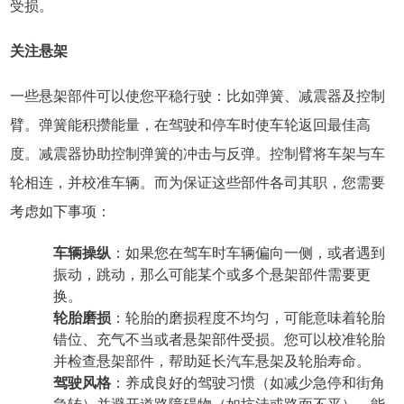
受损。
关注悬架
一些悬架部件可以使您平稳行驶：比如弹簧、减震器及控制
臂。弹簧能积攒能量，在驾驶和停车时使车轮返回最佳高
度。减震器协助控制弹簧的冲击与反弹。控制臂将车架与车
轮相连，并校准车辆。而为保证这些部件各司其职，您需要
考虑如下事项：
车辆操纵
：如果您在驾车时车辆偏向一侧，或者遇到
振动，跳动，那么可能某个或多个悬架部件需要更
换。
轮胎磨损
：轮胎的磨损程度不均匀，可能意味着轮胎
错位、充气不当或者悬架部件受损。您可以校准轮胎
并检查悬架部件，帮助延长汽车悬架及轮胎寿命。
驾驶风格
：养成良好的驾驶习惯（如减少急停和街角
急转）并避开道路障碍物（如坑洼或路面不平），能